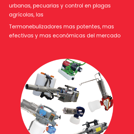
urbanas, pecuarias y control en plagas
agrícolas, las
Termonebulizadores mas potentes, mas
efectivas y mas económicas del mercado